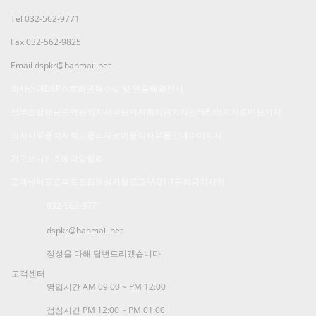
Tel
032-562-9771
Fax
032-562-9825
Email
dspkr@hanmail.net
회사소개
DSP스토리
연혁
수상 및 인증
해외전시
정부조달제품
중역용의자
사무용의자
회의용의자
인테리어의자
로비용의자
의자
사무용의자
회의용의자
로비용의자
부품
인테리어의자
가구
보니키즈
에띠앙
릴리
고객센터
프로젝트
조립영상
카탈로그
FAQ
1:1문의
공지사항
032-562-9771
dspkr@hanmail.net
정성을 다해 답변드리겠습니다
고객센터
영업시간
AM 09:00 ~ PM 12:00
점심시간
PM 12:00 ~ PM 01:00