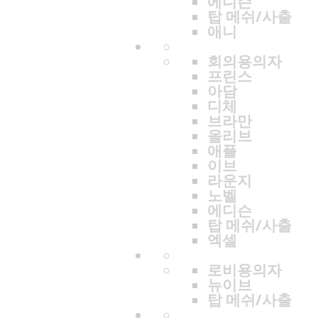
에디슨
탑 메쉬/사출
애니
회의용의자
프린스
아담
디체
브라만
올리브
애플
이브
라운지
노벨
에디슨
탑 메쉬/사출
엑셀
로비용의자
뉴이브
탑 메쉬/사출