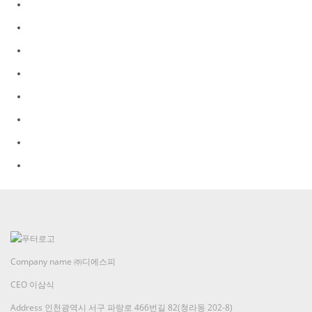
Company name
㈜디에스피
CEO
이삼식
Address
인천광역시 서구 파랑로 466번길 82(청라동 202-8)