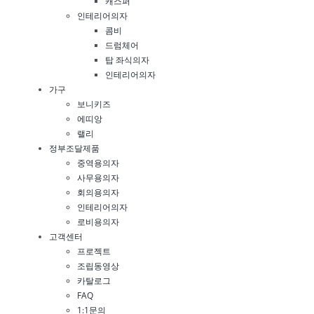
캐스퍼
인테리어의자
콤비
드럼체어
탑 좌식의자
인테리어의자
가구
보니키즈
에띠앙
랠리
정부조달제품
중역용의자
사무용의자
회의용의자
인테리어의자
로비용의자
고객센터
프로젝트
조립동영상
카탈로그
FAQ
1:1문의