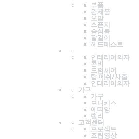
부품
완제품
오발
스폰지
중심봉
팔걸이
헤드레스트
인테리어의자
콤비
드럼체어
탑 메쉬/사출
인테리어의자
가구
가구
보니키즈
에띠앙
랠리
고객센터
프로젝트
조립영상