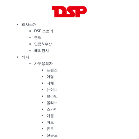
Skip
to
content
회사소개
DSP 스토리
연혁
인증&수상
해외전시
의자
사무용의자
프린스
아담
디체
뉴이브
브라만
올리브
스카이
애플
이브
유로
신유로