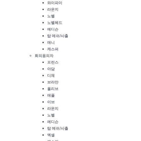
와이파이
라운지
노벨
노벨헤드
에디슨
탑 메쉬/사출
닫기
애니
캐스퍼
회의용의자
프린스
아담
디체
브라만
올리브
애플
이브
라운지
노벨
에디슨
탑 메쉬/사출
엑셀