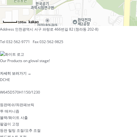
100m
Address
인천광역시 서구 파랑로 466번길 82 (청라동 202-8)
Tel
032-562-9771
Fax
032-562-9825
Our Products on gloval stage!
자세히 보러가기 →
DCHE
W645
D570
H1150/1230
등판메쉬/좌판패브릭
투 매커니즘
블랙/화이트 사출
팔걸이 고정
등판 틸팅 조절/요추 조절
헤드레스트 조절