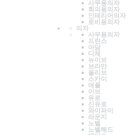
사무용의자
회의용의자
인테리어의자
로비용의자
의자
사무용의자
프린스
아담
디체
뉴이브
브라만
올리브
스카이
애플
이브
유로
신유로
와이파이
라운지
노벨
노벨헤드